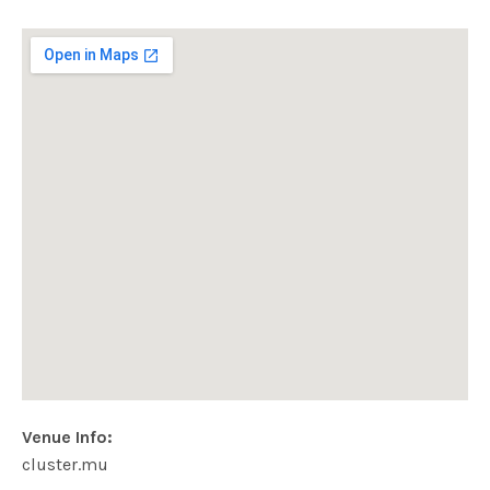
Venue Info
Website:
Address
cluster.mu