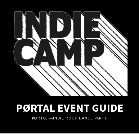
UBMENU
UBMENU
UBMENU
PØRTAL EVENT GUIDE
PØRTAL ―INDIE ROCK DANCE PARTY