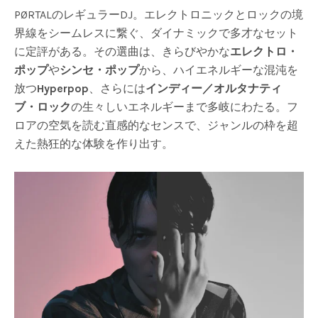
PØRTALのレギュラーDJ。エレクトロニックとロックの境
界線をシームレスに繋ぐ、ダイナミックで多才なセット
に定評がある。その選曲は、きらびやかな
エレクトロ・
ポップ
や
シンセ・ポップ
から、ハイエネルギーな混沌を
放つ
Hyperpop
、さらには
インディー／オルタナティ
ブ・ロック
の生々しいエネルギーまで多岐にわたる。フ
ロアの空気を読む直感的なセンスで、ジャンルの枠を超
えた熱狂的な体験を作り出す。