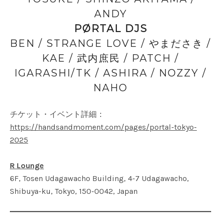
ANDY
PØRTAL DJS
BEN / STRANGE LOVE / やまださき /
KAE / 武内庶民 / PATCH /
IGARASHI/TK / ASHIRA / NOZZY /
NAHO
チケット・イベント詳細：
https://handsandmoment.com/pages/portal-tokyo-
2025
R Lounge
6F, Tosen Udagawacho Building, 4-7 Udagawacho,
Shibuya-ku, Tokyo, 150-0042, Japan