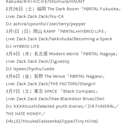
Kakuda/R※I※C※E/Shomura/HAUNT
2月28日（土）福岡 The Dark Room『PØRTAL Fukuoka』
Live: Zack Zack Zack/Nu-CA
DJ: ashira/spoonful/Joel/terry/pepper
3月1日（日）岡山 KAMP『PØRTAL×HYBRID LIFE』
Live: Zack Zack Zack/takkiduda/Becoming a Speck
DJ: HYBRID LIFE
3月4日（水）名古屋 Modern World『PØRTAL Nagoya』
Live: Zack Zack Zack/Ziguezoy
DJ: lejewo/hyobu/ueda
3月6日（金）長野 The Venue『PØRTAL Nagano』
Live: Zack Zack Zack/THE FACTORS/Stargirl
3月7日（土）東京 SPACE 『Black Compass』
Live: Zack Zack Zack/thee Blackdoor Blues/Oeil
DJ: XXXAtsushi(Wasted youth diaries／ZIÄ FUNERÄL／
THE HATE HONEY／
DÄLLE)/Yosuke(Celezenka)/Ippei(Tiny Hilite)