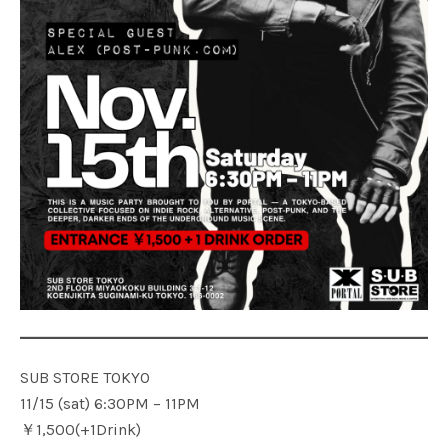
SUB STORE TOKYO
11/15 (sat) 6:30PM – 11PM
￥1,500(+1Drink)