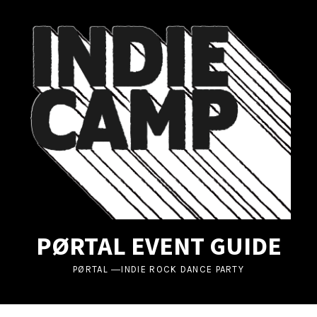
UBMENU
UBMENU
UBMENU
PØRTAL EVENT GUIDE
PØRTAL ―INDIE ROCK DANCE PARTY