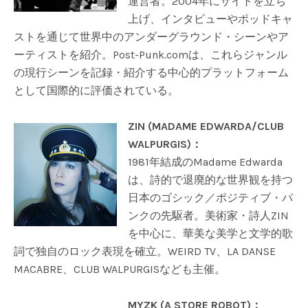
運営者。2004年にサイトを立ち
上げ、インタビューやポッドキャ
ストを通じて世界中のアンダーグラウンド・シーンやア
ーティストを紹介。Post-Punk.comは、これらジャンル
の現行シーンを記録・紹介する中心的プラットフォーム
として国際的に評価されている。
ZIN (MADAME EDWARDA/CLUB
WALPURGIS)：
1981年結成のMadame Edwarda
は、詩的で退廃的な世界観を持つ
日本のゴシック／ポジティブ・パ
ンクの先駆者。美術家・詩人ZIN
を中心に、華美な美学と文学的歌
詞で独自のロック表現を確立。WEIRD TV、LA DANSE
MACABRE、CLUB WALPURGISなども主催。
MYZK (A STORE ROBOT)：