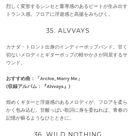
烈しく変形するシンセと重導感のあるビートが生み出す
トランス感。フロアに浮遊感と高揚をみちびく。
35. ALVVAYS
カナダ・トロント出身のインディーポップバンド。甘く
切ないメロディとギターポップの軽やかさが同居するサ
ウンド。
おすすめ曲：「Archie, Marry Me」
(収録アルバム：『Alvvays』)
煌めくギターと浮遊感のあるメロディが、フロアを柔ら
かく包み込む。甘酸っぱい歌詞に身を委ねれば、青春の
記憶が蘇るようなひとときに。
36. WILD NOTHING