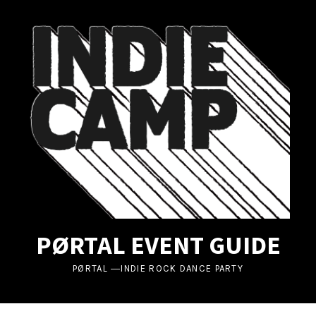
UBMENU
UBMENU
UBMENU
PØRTAL EVENT GUIDE
PØRTAL ―INDIE ROCK DANCE PARTY