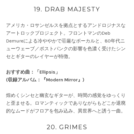
19. DRAB MAJESTY
アメリカ・ロサンゼルスを拠点とするアンドロジナスな
アートロックプロジェクト。フロントマンのDeb
Demureによる冷ややかで荘厳なボーカルと、80年代ニ
ューウェーブ／ポストパンクの影響を色濃く受けたシン
セとギターのレイヤーが特徴。
おすすめ曲：「Ellipsis」
(収録アルバム：『Modern Mirror』)
煌めくシンセと幽玄なギターが、時間の感覚をゆっくり
と歪ませる。ロマンティックでありながらもどこか退廃
的なムードがフロアを包み込み、異世界へと誘う一曲。
20. GRIMES