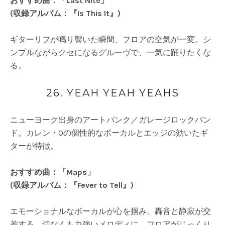
おすすめ曲：「Last Nite」
(収録アルバム：『Is This It』)
ギターリフが鳴り響いた瞬間、フロアの空気が一変。シ
ンプルながらクセになるグルーヴで、一気に踊りたくな
る。
26. YEAH YEAH YEAHS
ニューヨーク出身のアートパンク／ガレージロックバン
ド。カレン・Oの個性的なボーカルとエッジの効いたギ
ターが特徴。
おすすめ曲：「Maps」
(収録アルバム：『Fever to Tell』)
エモーショナルなボーカルが心を掴み、轟音と静寂が交
差する。切なくも力強いメロディに、フロアがじっくり