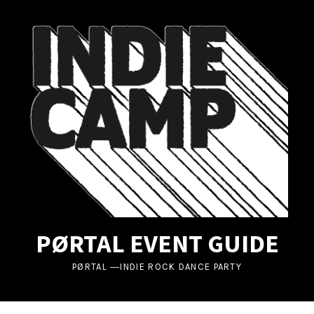
UBMENU
UBMENU
UBMENU
PØRTAL EVENT GUIDE
PØRTAL ―INDIE ROCK DANCE PARTY