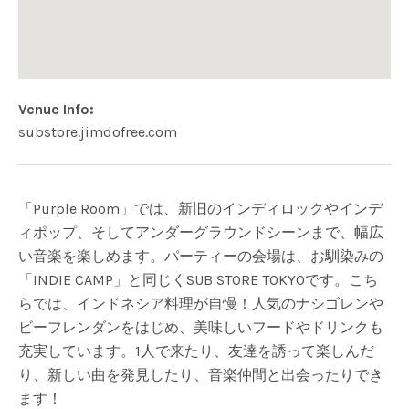
Venue Info
Website:
Address
substore.jimdofree.com
SUB store Tokyo
〒166-0002 東京都杉並区高円寺北３丁目
Koenji
,
Tokyo
166-0002
Japan
「Purple Room」では、新旧のインディロックやインデ
ィポップ、そしてアンダーグラウンドシーンまで、幅広
い音楽を楽しめます。パーティーの会場は、お馴染みの
「INDIE CAMP」と同じくSUB STORE TOKYOです。こち
らでは、インドネシア料理が自慢！人気のナシゴレンや
ビーフレンダンをはじめ、美味しいフードやドリンクも
充実しています。1人で来たり、友達を誘って楽しんだ
り、新しい曲を発見したり、音楽仲間と出会ったりでき
ます！