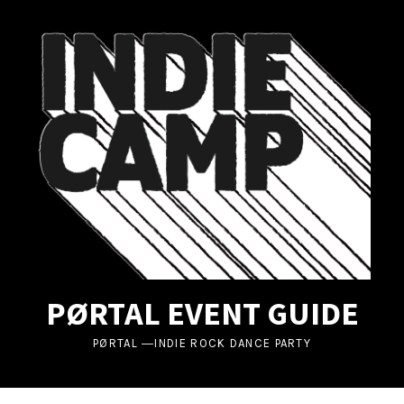
UBMENU
UBMENU
UBMENU
PØRTAL EVENT GUIDE
PØRTAL ―INDIE ROCK DANCE PARTY