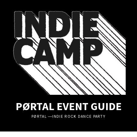
UBMENU
UBMENU
UBMENU
PØRTAL EVENT GUIDE
PØRTAL ―INDIE ROCK DANCE PARTY