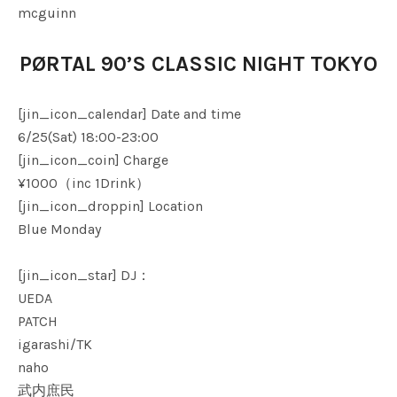
mcguinn
PØRTAL 90’S CLASSIC NIGHT TOKYO
[jin_icon_calendar] Date and time
6/25(Sat) 18:00-23:00
[jin_icon_coin] Charge
¥1000（inc 1Drink）
[jin_icon_droppin] Location
Blue Monday
[jin_icon_star] DJ：
UEDA
PATCH
igarashi/TK
naho
武内庶民