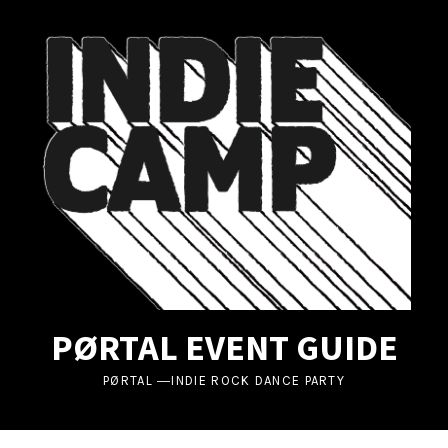
UBMENU
UBMENU
UBMENU
PØRTAL EVENT GUIDE
PØRTAL ―INDIE ROCK DANCE PARTY