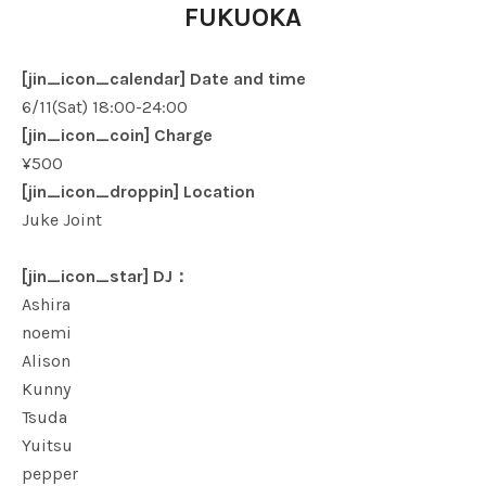
FUKUOKA
[jin_icon_calendar] Date and time
6/11(Sat) 18:00-24:00
[jin_icon_coin] Charge
¥500
[jin_icon_droppin] Location
Juke Joint
[jin_icon_star] DJ：
Ashira
noemi
Alison
Kunny
Tsuda
Yuitsu
pepper