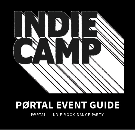
UBMENU
UBMENU
UBMENU
PØRTAL EVENT GUIDE
PØRTAL ―INDIE ROCK DANCE PARTY