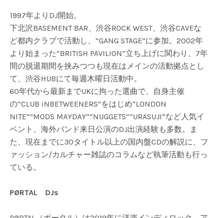
1997年よりDJ開始。
下北沢BASEMENT BAR、渋谷ROCK WEST、渋谷CAVEな
ど都内クラブで活動し、”GANG STAGE”に参加。2002年
より始まった”BRITISH PAVILION”立ち上げに関わり、7年
間の脱退期間を挟みつつも現在はメインの活動拠点とし
て、渋谷HUBにて毎週木曜日活動中。
60年代から最新までUKに拘った選曲で、自身主催
の”CLUB iNBETWEENERS”をはじめ”LONDON
NITE””MODS MAYDAY””NUGGETS””URASUJI”など人気イ
ベント、海外バンド来日公演のDJ出演経験も多数。ま
た、現在までに30タイトル以上の国内盤CDの解説に、フ
ァッション/カルチャー雑誌のコラムなど執筆活動も行っ
ている。
PØRTAL DJs
PØRTAL（ポータル）は2019年に洋楽インディロック、ア