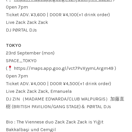
Open 7pm
Ticket ADV. ¥3,600 | DOOR ¥4,100(+1 drink order)
Live Zack Zack Zack
DJ PØRTAL DJs
TOKYO
23rd September (mon)
SPACE_TOKYO
(
https://maps.app.goo.gl/vct7PvXyymLArgm49
)
Open 7pm
Ticket ADV. ¥4,000 | DOOR ¥4,500(+1 drink order)
Live Zack Zack Zack, Emanuela
DJ ZIN（MADAME EDWARDA/CLUB WALPURGIS）加藤直
樹 (BRITISH PAVILION/GANG STAGE)＆ PØRTAL DJs
Bio : The Viennese duo Zack Zack Zack is Yiğit
Bakkalbaşi und Cemgil