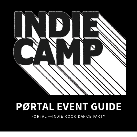
UBMENU
UBMENU
UBMENU
PØRTAL EVENT GUIDE
PØRTAL ―INDIE ROCK DANCE PARTY