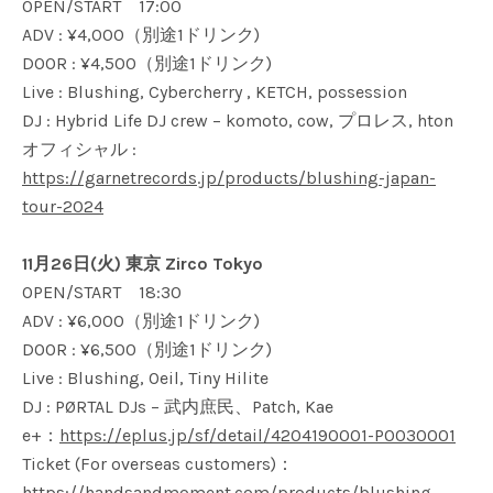
OPEN/START 17:00
ADV : ¥4,000（別途1ドリンク)
DOOR : ¥4,500（別途1ドリンク)
Live : Blushing, Cybercherry , KETCH, possession
DJ : Hybrid Life DJ crew – komoto, cow, プロレス, hton
オフィシャル :
https://garnetrecords.jp/products/blushing-japan-
tour-2024
11月26日(火) 東京 Zirco Tokyo
OPEN/START 18:30
ADV : ¥6,000（別途1ドリンク)
DOOR : ¥6,500（別途1ドリンク)
Live : Blushing, Oeil, Tiny Hilite
DJ : PØRTAL DJs – 武内庶民、Patch, Kae
e+：
https://eplus.jp/sf/detail/4204190001-P0030001
Ticket (For overseas customers)：
https://handsandmoment.com/products/blushing-