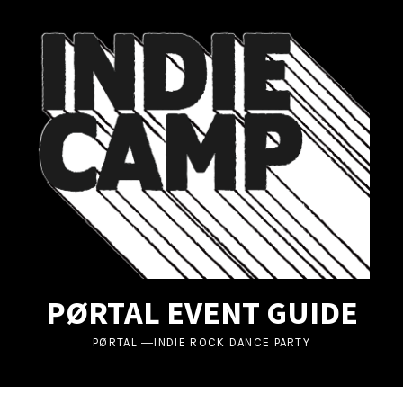
UBMENU
UBMENU
UBMENU
PØRTAL EVENT GUIDE
PØRTAL ―INDIE ROCK DANCE PARTY