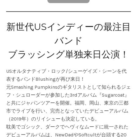
新世代USインディーの最注目
バンド
ブラッシング単独来日公演！
USオルタナティブ・ロック/シューゲイズ・シーンを代
表するバンドBlushingが再び来日！
元Smashing Pumpkinsのギタリストとして知られるジェ
フ・シュローダーが参加した3rdアルバム『Sugarcoat』
と共にジャパンツアーを開催。福岡、岡山、東京の三都
市でライブを行い、完売となっていたデビューアルバム
（2019年）のリイシューも決定している。
耽美でゴシック、ダークでヘヴィなムードに統一された
デビューアルバムは、NewDadやSoftcultが台頭する20