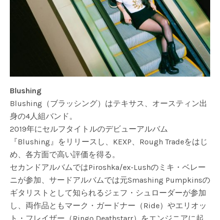
Blushing
Blushing（ブラッシング）はテキサス、オースティン出
身の4人組バンド。
2019年にセルフタイトルのデビューアルバム
『Blushing』をリリースし、KEXP、Rough Tradeをはじ
め、各方面で高い評価を得る。
セカンドアルバムではPiroshka/ex-Lushのミキ・ベレー
ニが参加、サードアルバムでは元Smashing Pumpkinsの
ギタリストとして知られるジェフ・シュローダーが参加
し、両作品ともマーク・ガードナー（Ride）やエリオッ
ト・フレイザー（Ringo Deathstarr）をエンジニアに起