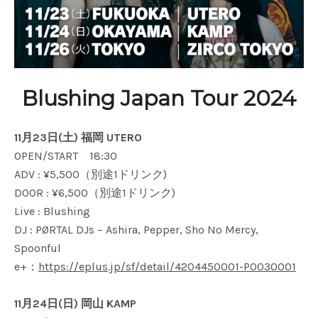
Blushing Japan Tour 2024
11月23日(土) 福岡 UTERO
OPEN/START 18:30
ADV : ¥5,500（別途1ドリンク)
DOOR : ¥6,500（別途1ドリンク)
Live : Blushing
DJ : PØRTAL DJs – Ashira, Pepper, Sho No Mercy,
Spoonful
e+：
https://eplus.jp/sf/detail/4204450001-P0030001
11月24日(日) 岡山 KAMP